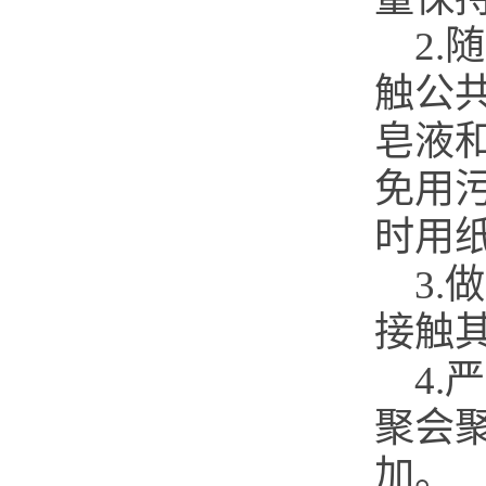
2
触公
皂液
免用
时用
3
接触
4
聚会
加。