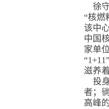
徐
“核
该中
中国
家单
“1+
滋养
投
者；
高峰