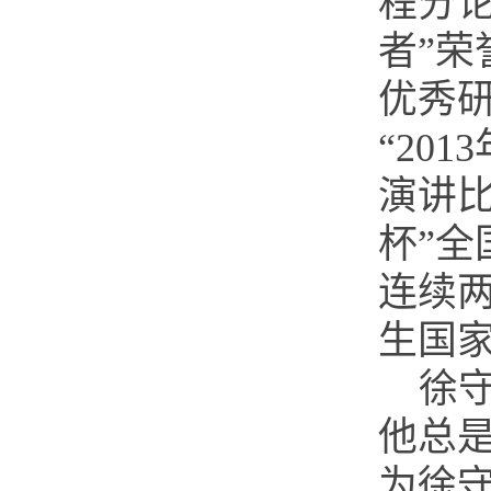
程分
者”
优秀
“20
演讲
杯”全
连续两
生国
徐
他总
为徐