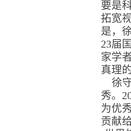
要是
拓宽
是，徐
23
家学
真理
徐
秀。2
为优
贡献给