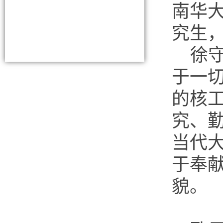
南华大
究生
徐
于一
的核
究、
当代
于奉
貌。