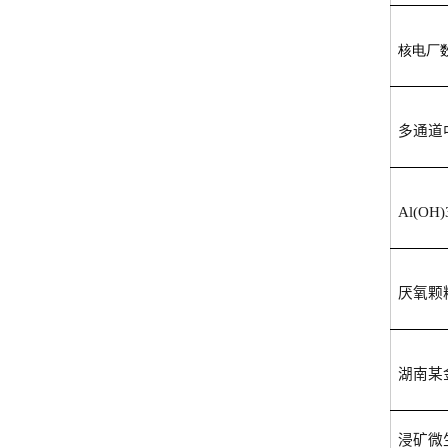
核电厂
多通道
Al(OH)
厌氧颗
湖南某
浸矿微