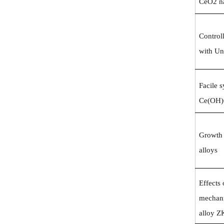
CeO2 n
Control
with Un
Facile 
Ce(OH)
Growth 
alloys
Effects
mechani
alloy Z