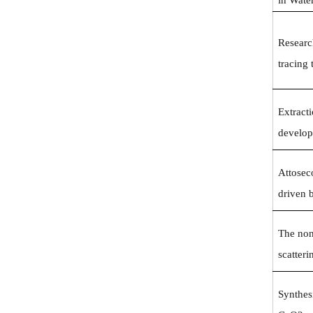
in Wate
Researc
tracing 
Extract
develop
Attosec
driven b
The nonl
scatteri
Synthes