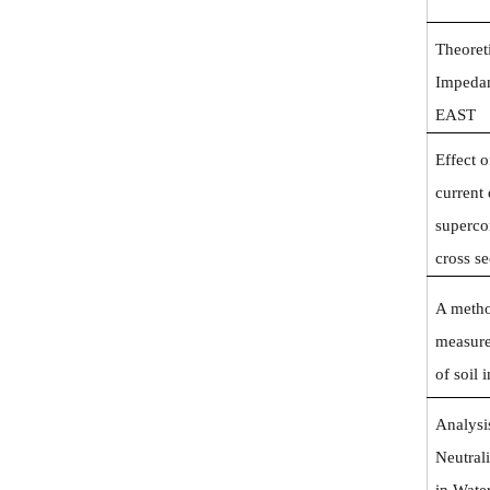
Theoret
Impeda
EAST
Effect 
current
superco
cross se
A metho
measure
of soil 
Analysi
Neutral