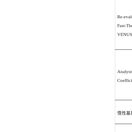
Re-eval
Fast-Th
VENUS
Analysi
Coeffici
惰性基