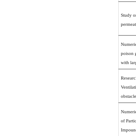
Study o
permeat
Numeric
poison g
with lar
Researc
Ventila
obstacle
Numeric
of Part
Impoun