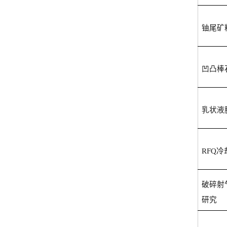
铀尾矿
凹凸棒
乳状液
RFQ
冷
破碎射
研究