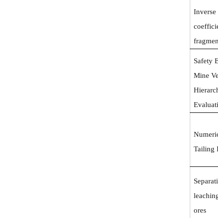
Inverse
coeffici
fragmen
Safety 
Mine Ve
Hierarc
Evaluat
Numeric
Tailing
Separati
leachin
ores