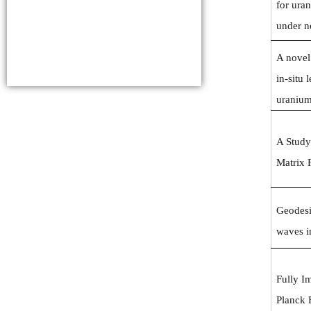
for ura
under ne
A novel
in-situ
uranium
A Study 
Matrix 
Geodesi
waves i
Fully Im
Planck 