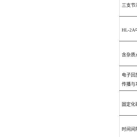
三支节
HL-2A
含杂质
电子回
传播与
固定化
时间间