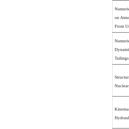
Numeric
on Atmo
From U
Numeric
Dynamic
Tailing
Structu
Nuclear
Kinemat
Hydraul