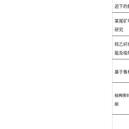
迫下的
某尾矿
研究
羟乙纤
能及吸
基于鲁
核阀密
能